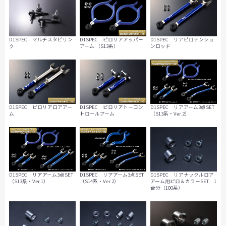
D1SPEC マルチスタビリン
D1SPEC ピロリアアッパー
D1SPEC リアピロテンショ
ク
アーム （S13系）
ンロッド
D1SPEC ピロリアロアアー
D1SPEC ピロリアトーコン
D1SPEC リアアーム3点SET
ム
トロールアーム
（S13系・Ver.2）
D1SPEC リアナックルロア
D1SPEC リアアーム3点SET
D1SPEC リアアーム3点SET
アーム用ピロ＆カラーSET 1
（S13系・Ver.1）
（S14系・Ver.2）
台分（100系）