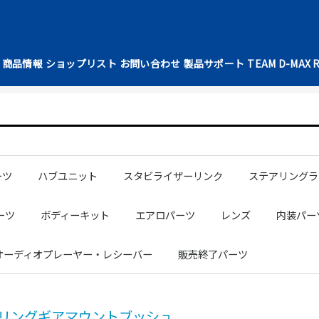
商品情報
ショップリスト
お問い合わせ
製品サポート
TEAM D-MAX 
ーツ
ハブユニット
スタビライザーリンク
ステアリングラ
ト
ブラケット
ッシュ
ル
AN
AN
AN
AN
OTA
ARU
mm
mm
mm
mm
mm
NISSAN
TOYOTA
SUBARU
補修パーツ
フロントショートスタビライザー
テンションロッドブラケット
カーボンプロペラシャフト1100
NISSAN
TOYOTA
NISSAN
TOYOTA
LEXUS
HONDA
MAZDA
SUBARU
MITSUBISHI
DAIHATSU
補修パーツ
SUZUKI
パワーステアリ
シリコンラック
ーツ
ボディーキット
エアロパーツ
レンズ
内装パー
C
EET
リンダー
レース用ドア
ルーフパネル
ツッパリトランク
マルチダッシュボード
ボンネット
DRIFT SPECフェンダー
D1SPECフェンダー
フロントフェンダー
リアフェンダー
スポイラー
汎用パーツ
レーシングスペックボディーKIT
ドリフトスペックボディーKIT
S15シルビア
GR86
JZX100マークⅡ
JZX100チェイサー
S15シルビア
S14前期シルビア
S14後期シルビア
S13シルビア
180SX
NISSAN
TOYOTA
シートカ
シートパ
サイド・
フロアマ
パーツ
NISSAN
TOYOTA
MAZDA
ボンネッ
NISSAN
TOYOTA
MAZDA
変換タイ
NISSAN
TOYOTA
MAZDA
NISSAN
TOYOTA
MAZDA
汎用タイ
NISSAN
TOYOTA
GTウィン
オーディオプレーヤー・レシーバー
販売終了パーツ
NISSAN
TOYOTA
SUBARU
リングギアマウントブッシュ