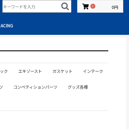
0円
0
RACING
ック
エキゾースト
ガスケット
インテーク
ングラック
ブーツ
ステアリングギアマウントブッシュ
エキゾーストマニホールド
アウトレットパイプ
フロントパイプ
ストレートパイプ
マフラー/サイレンサー
キャタライザー
補修パーツ
SR20
1JZ
2JZ
RB20
RB25
RB26
タービンフランジ用
サクションパイプ
エアクリ
ツ
コンペティションパーツ
グッズ各種
バー
ッド
シフトカバー
ット
トピン
プ
プ
グ
スピンターンノブ
ボンネットピン
TRSインナードアループ
ワイドトレッドスペーサー
ホイールナット
180SX
S13
S14
S15
R32
R34
JZX100チェイサー
JZX100マークII
GR86
NISSAN
TOYOTA
SUBARU
MITSUBISHI
D1 SPEC
DRIFT SPEC
ルーフスポイラー
リアスポイラー
ルーフスポイラー
リアスポイラー
スポンサー募集
アパレル
ステッカー
キーホルダー/小物
ドリンク