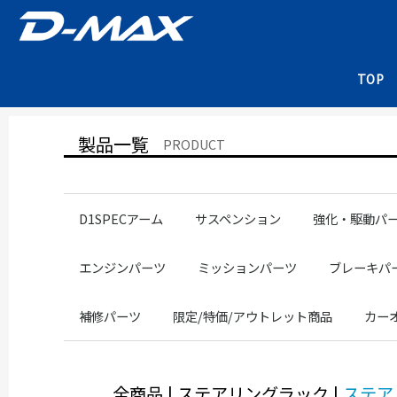
TOP
製品一覧
PRODUCT
D1SPECアーム
サスペンション
強化・駆動パ
NISSANアーム
NISSANピロ
TOYOTAアーム
TOYOTAピロ
SUBARUアーム
SUBARUピロ
改造検査書類
補修パーツ
RACING SPEC
DRIFT SPEC
D1SPEC
SUPER STREET
直巻スプリング
13系
14系
90/100系
86/GR86
JZX100
86/GR86
ZC6/ZD8
ドライブシャフ
クラッチペダル
デフマウントブ
フロントナック
その他サスペンションパーツ
NISS
NISS
NISS
NISS
TOY
SUB
240
220
200
180
150
エンジンパーツ
ミッションパーツ
ブレーキパ
SR20
1JZ
エンジンメンバー
エンジンマウントブッシュ
ラジエーターホース
ヘッドカバーガスケット
クロスミッション
補修パーツ
SR20
1J
SR20
1JZ
SR20
1JZ
2JZ
RACINGSPE
DRIFTSPEC
SUPERSTR
ブレーキシ
ミッションマウントブッシュ
補修パーツ
限定/特価/アウトレット商品
カー
サスペンション部品
フロントロアアーム部品
ミッション部品
スタビライザー部品
ピロ部品
マフラー部品
その他
ドライブシャフト専用極圧グリース
RACING SPEC
DRIFT SPEC
D1 SPEC
SUPER STREET
NISSAN
全商品
|
ステアリングラック
|
ステア