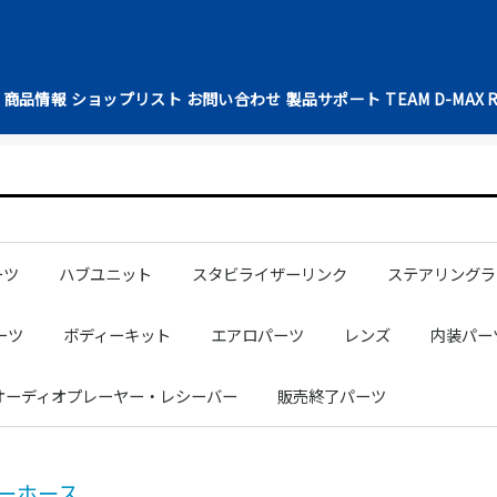
商品情報
ショップリスト
お問い合わせ
製品サポート
TEAM D-MAX 
ーツ
ハブユニット
スタビライザーリンク
ステアリングラ
ト
ブラケット
ッシュ
ル
AN
AN
AN
AN
OTA
ARU
mm
mm
mm
mm
mm
NISSAN
TOYOTA
SUBARU
補修パーツ
フロントショートスタビライザー
テンションロッドブラケット
カーボンプロペラシャフト1100
NISSAN
TOYOTA
NISSAN
TOYOTA
LEXUS
HONDA
MAZDA
SUBARU
MITSUBISHI
DAIHATSU
補修パーツ
SUZUKI
パワーステアリ
シリコンラック
ーツ
ボディーキット
エアロパーツ
レンズ
内装パー
C
EET
リンダー
レース用ドア
ルーフパネル
ツッパリトランク
マルチダッシュボード
ボンネット
DRIFT SPECフェンダー
D1SPECフェンダー
フロントフェンダー
リアフェンダー
スポイラー
汎用パーツ
レーシングスペックボディーKIT
ドリフトスペックボディーKIT
S15シルビア
GR86
JZX100マークⅡ
JZX100チェイサー
S15シルビア
S14前期シルビア
S14後期シルビア
S13シルビア
180SX
NISSAN
TOYOTA
シートカ
シートパ
サイド・
フロアマ
パーツ
NISSAN
TOYOTA
MAZDA
ボンネッ
NISSAN
TOYOTA
MAZDA
変換タイ
NISSAN
MAZDA
TOYOTA
NISSAN
TOYOTA
MAZDA
汎用タイ
NISSAN
TOYOTA
GTウィン
オーディオプレーヤー・レシーバー
販売終了パーツ
NISSAN
TOYOTA
SUBARU
ーホース