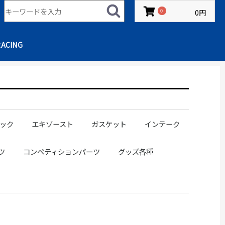
0円
0
RACING
ック
エキゾースト
ガスケット
インテーク
ングラック
ブーツ
ステアリングギアマウントブッシュ
エキゾーストマニホールド
アウトレットパイプ
フロントパイプ
ストレートパイプ
マフラー/サイレンサー
キャタライザー
補修パーツ
SR20
1JZ
2JZ
RB20
RB25
RB26
タービンフランジ用
サクションパイプ
エアクリ
ツ
コンペティションパーツ
グッズ各種
バー
ッド
シフトカバー
ット
トピン
プ
プ
グ
スピンターンノブ
ボンネットピン
TRSインナードアループ
ワイドトレッドスペーサー
ホイールナット
180SX
S13
S14
S15
R32
R34
JZX100チェイサー
JZX100マークII
GR86
NISSAN
TOYOTA
SUBARU
MITSUBISHI
D1 SPEC
DRIFT SPEC
ルーフスポイラー
リアスポイラー
ルーフスポイラー
リアスポイラー
スポンサー募集
アパレル
ステッカー
キーホルダー/小物
ドリンク