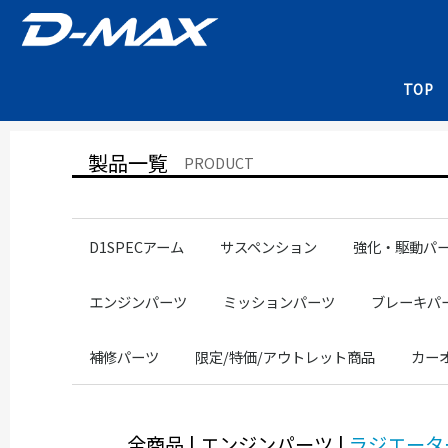
TOP
製品一覧
PRODUCT
D1SPECアーム
サスペンション
強化・駆動パ
NISSANアーム
NISSANピロ
TOYOTAアーム
TOYOTAピロ
SUBARUアーム
SUBARUピロ
改造検査書類
補修パーツ
RACING SPEC
DRIFT SPEC
D1SPEC
SUPER STREET
直巻スプリング
13系
14系
90/100系
86/GR86
JZX100
86/GR86
ZC6/ZD8
ドライブシャフ
クラッチペダル
デフマウントブ
フロントナック
その他サスペンションパーツ
NISS
NISS
NISS
NISS
TOY
SUB
240
220
200
180
150
エンジンパーツ
ミッションパーツ
ブレーキパ
SR20
1JZ
エンジンメンバー
エンジンマウントブッシュ
ラジエーターホース
ヘッドカバーガスケット
クロスミッション
補修パーツ
SR20
1J
SR20
1JZ
SR20
1JZ
2JZ
RACINGSPE
DRIFTSPEC
SUPERSTR
ブレーキシ
ミッションマウントブッシュ
補修パーツ
限定/特価/アウトレット商品
カー
サスペンション部品
フロントロアアーム部品
ミッション部品
スタビライザー部品
ピロ部品
マフラー部品
その他
ドライブシャフト専用極圧グリース
RACING SPEC
DRIFT SPEC
D1 SPEC
SUPER STREET
NISSAN
全商品
|
エンジンパーツ
|
ラジエータ