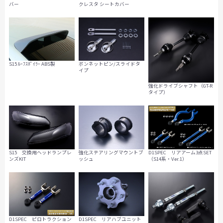
バー
クレスタ シートカバー
S15 ﾙｰﾌｽﾎﾟｲﾗｰ ABS製
ボンネットピン/スライドタ
イプ
強化ドライブシャフト（GT-R
タイプ）
S15 交換用ヘッドランプレ
強化ステアリングマウントブ
D1SPEC リアアーム3点SET
ンズKIT
ッシュ
（S14系・Ver.1）
D1SPEC ピロトラクション
D1SPEC リアハブユニット