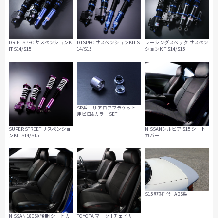
DRIFT SPEC サスペンションK
D1SPEC サスペンションKIT S
レーシングスペック サスペン
IT S14/S15
14/S15
ションKIT S14/S15
SR系 リアロアブラケット
用ピロ&カラーSET
SUPER STREET サスペンショ
NISSANシルビア S15 シート
ンKIT S14/S15
カバー
S15 ﾘｱｽﾎﾟｲﾗｰ ABS製
NISSAN 180SX後期 シートカ
TOYOTA マークII チェイサー