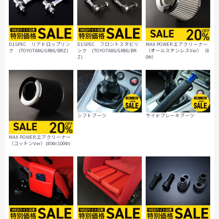
D1SPEC リアドロップリン
D1SPEC フロントスタビリ
MAX POWER エアクリーナー
ク (TOYOTA86/GR86/BRZ)
ンク (TOYOTA86/GR86/BR
（オールステンレスVer）（8
Z)
0Ф）
シフトブーツ
サイドブレーキブーツ
MAX POWER エアクリーナー
（コットンVer）(80Ф/100Ф)