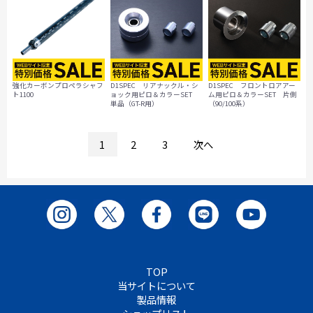
強化カーボンプロペラシャフ
D1SPEC リアナックル・シ
D1SPEC フロントロアアー
ト1100
ョック用ピロ＆カラーSET
ム用ピロ＆カラーSET 片側
単品（GT-R用）
（90/100系）
1
2
3
次へ
TOP
当サイトについて
製品情報