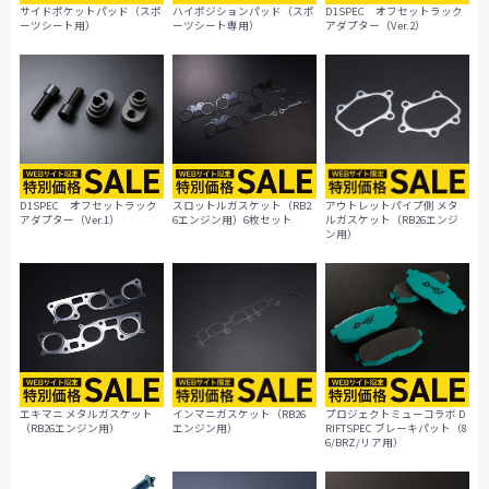
サイドポケットパッド（スポ
ハイポジションパッド（スポ
D1SPEC オフセットラック
ーツシート用）
ーツシート専用）
アダプター（Ver.2）
D1SPEC オフセットラック
スロットルガスケット（RB2
アウトレットパイプ側 メタ
アダプター（Ver.1）
6エンジン用）6枚セット
ルガスケット（RB26エンジ
ン用）
エキマニ メタルガスケット
インマニガスケット（RB26
プロジェクトミューコラボ D
（RB26エンジン用）
エンジン用）
RIFTSPEC ブレーキパット（8
6/BRZ/リア用）