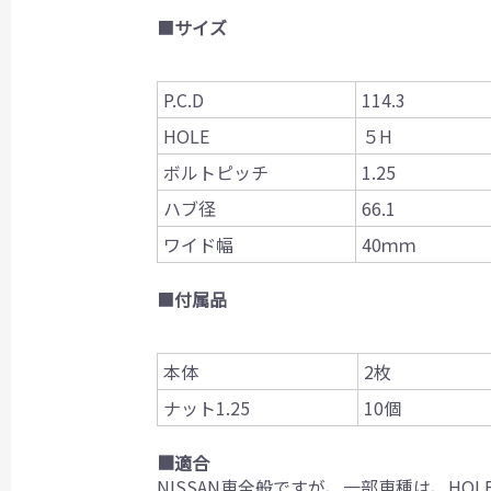
■
サイズ
P.C.D
114.3
HOLE
５H
ボルトピッチ
1.25
ハブ径
66.1
ワイド幅
40ｍｍ
■
付属品
本体
2枚
ナット1.25
10個
■適合
NISSAN車全般ですが、一部車種は、HO