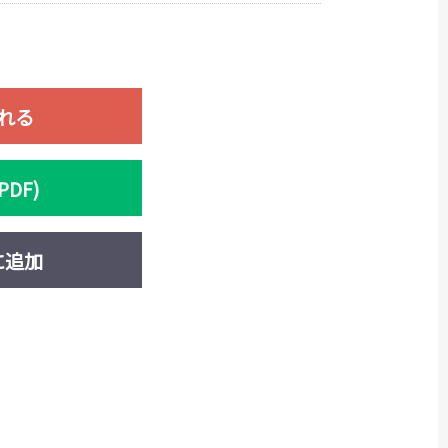
れる
DF)
に追加