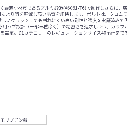
最適な材質であるアルミ鍛造(A6061-T6)で制作しさらに、
用により錆を軽減し高い品質を維持します。ボルトは、クロム
、激しいクラッシュでも割れにくい高い剛性と強度を実証済みで
AN専用ハブ設計（一部車種除く）で精密さを追求しつつ、カラ
mを設定。D1カテゴリーのレギュレーションサイズ40ｍｍま
ロムモリブデン鋼