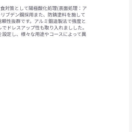
腐食対策として陽極酸化処理(表面処理：ア
モリブデン鋼採用また、防錆塗料を施して
信頼性抜群です。アルミ鍛造製法で強度と
フルでドレスアップ性も取り入れましした。
でを設定し、様々な用途やコースによって異