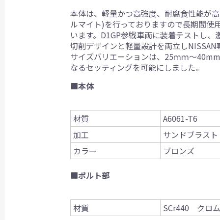
本体は、軽量かつ高強度、耐腐食性能が高く
ルマイト)を行っておりますので長期間使
います。D1GP参戦車両に装着テストし
切削デザインと軽量設計を両立しNISS
サイズバリエーションは、25ｍｍ～40m
なるセッティングを可能にしました。
■
本体
材質
A6061-T6
加工
サンドブラスト
カラー
ブロンズ
■
ボルト部
材質
SCr440 ク