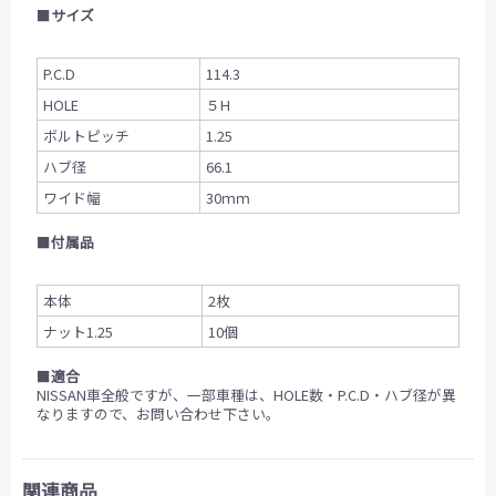
■
サイズ
P.C.D
114.3
HOLE
５H
ボルトピッチ
1.25
ハブ径
66.1
ワイド幅
30ｍｍ
■
付属品
本体
2枚
ナット1.25
10個
■
適合
NISSAN車全般ですが、一部車種は、HOLE数・P.C.D・ハブ径が異
なりますので、お問い合わせ下さい。
関連商品