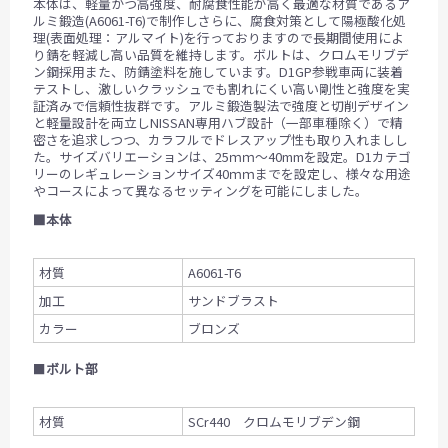
本体は、軽量かつ高強度、耐腐食性能が高く最適な材質であるア
ルミ鍛造(A6061-T6)で制作しさらに、腐食対策として陽極酸化処
理(表面処理：アルマイト)を行っておりますので長期間使用によ
り錆を軽減し高い品質を維持します。ボルトは、クロムモリブデ
ン鋼採用また、防錆塗料を施しています。D1GP参戦車両に装着
テストし、激しいクラッシュでも割れにくい高い剛性と強度を実
証済みで信頼性抜群です。アルミ鍛造製法で強度と切削デザイン
と軽量設計を両立しNISSAN専用ハブ設計（一部車種除く）で精
密さを追求しつつ、カラフルでドレスアップ性も取り入れましし
た。サイズバリエーションは、25ｍｍ～40mmを設定。D1カテゴ
リーのレギュレーションサイズ40ｍｍまでを設定し、様々な用途
やコースによって異なるセッティングを可能にしました。
■本体
材質
A6061-T6
加工
サンドブラスト
カラー
ブロンズ
■
ボルト部
材質
SCr440 クロムモリブデン鋼