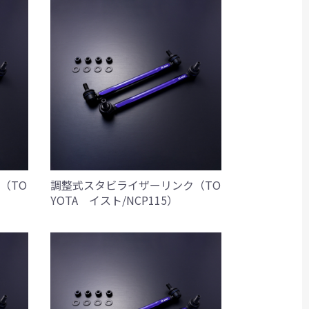
（TO
調整式スタビライザーリンク（TO
YOTA イスト/NCP115）