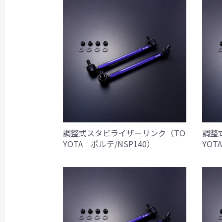
調整式スタビライザーリンク（TO
調整
YOTA ポルテ/NSP140）
YOT