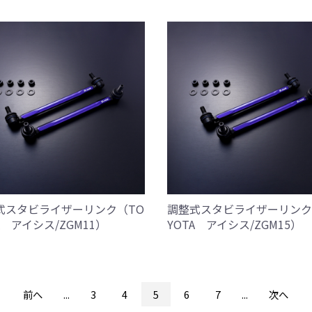
式スタビライザーリンク（TO
調整式スタビライザーリンク
A アイシス/ZGM11）
YOTA アイシス/ZGM15）
前へ
...
3
4
5
6
7
...
次へ