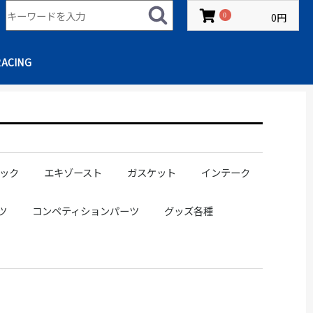
0円
0
RACING
ック
エキゾースト
ガスケット
インテーク
ングラック
ブーツ
ステアリングギアマウントブッシュ
エキゾーストマニホールド
アウトレットパイプ
フロントパイプ
ストレートパイプ
マフラー/サイレンサー
キャタライザー
補修パーツ
SR20
1JZ
2JZ
RB20
RB25
RB26
タービンフランジ用
サクションパイプ
エアクリ
ツ
コンペティションパーツ
グッズ各種
バー
ッド
シフトカバー
ット
トピン
プ
プ
グ
スピンターンノブ
ボンネットピン
TRSインナードアループ
ワイドトレッドスペーサー
ホイールナット
180SX
S13
S14
S15
R32
R34
JZX100チェイサー
JZX100マークII
GR86
NISSAN
TOYOTA
SUBARU
MITSUBISHI
D1 SPEC
DRIFT SPEC
ルーフスポイラー
リアスポイラー
ルーフスポイラー
リアスポイラー
スポンサー募集
アパレル
ステッカー
キーホルダー/小物
ドリンク