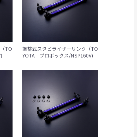
（TO
調整式スタビライザーリンク（TO
)
YOTA プロボックス/NSP160V)