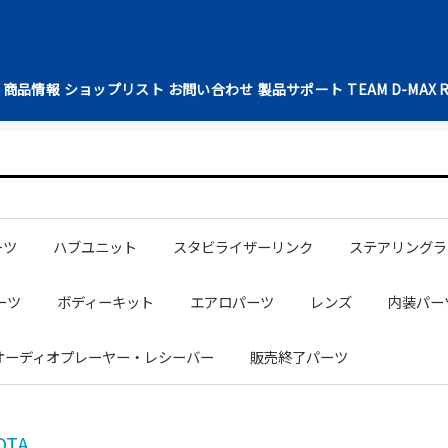
商品情報
ショップリスト
お問い合わせ
製品サポート
TEAM D-MAX 
ーツ
ハブユニット
スタビライザーリンク
ステアリングラ
ト
ブラケット
ッシュ
ル
AN
AN
AN
AN
OTA
ARU
mm
mm
mm
mm
mm
NISSAN
TOYOTA
SUBARU
補修パーツ
フロントショートスタビライザー
テンションロッドブラケット
カーボンプロペラシャフト1100
NISSAN
TOYOTA
NISSAN
TOYOTA
LEXUS
HONDA
MAZDA
SUBARU
MITSUBISHI
DAIHATSU
SUZUKI
補修パーツ
パワーステアリ
シリコンラック
ーツ
ボディーキット
エアロパーツ
レンズ
内装パー
C
EET
リンダー
レース用ドア
ルーフパネル
ツッパリトランク
マルチダッシュボード
ボンネット
DRIFT SPECフェンダー
D1SPECフェンダー
フロントフェンダー
リアフェンダー
スポイラー
汎用パーツ
レーシングスペックボディーKIT
ドリフトスペックボディーKIT
S15シルビア
GR86
JZX100マークⅡ
JZX100チェイサー
S15シルビア
S14前期シルビア
S14後期シルビア
S13シルビア
180SX
NISSAN
TOYOTA
シートカ
シートパ
サイド・
フロアマ
パーツ
NISSAN
TOYOTA
MAZDA
ボンネッ
NISSAN
TOYOTA
MAZDA
変換タイ
NISSAN
MAZDA
TOYOTA
NISSAN
TOYOTA
MAZDA
汎用タイ
NISSAN
TOYOTA
GTウィン
オーディオプレーヤー・レシーバー
販売終了パーツ
NISSAN
TOYOTA
SUBARU
OTA