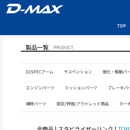
TOP
製品一覧
PRODUCT
D1SPECアーム
サスペンション
強化・駆動パ
NISSANアーム
NISSANピロ
TOYOTAアーム
TOYOTAピロ
SUBARUアーム
SUBARUピロ
改造検査書類
補修パーツ
RACING SPEC
DRIFT SPEC
D1SPEC
SUPER STREET
直巻スプリング
13系
14系
90/100系
86/GR86
JZX100
86/GR86
ZC6/ZD8
ドライブシャフ
クラッチペダル
デフマウントブ
フロントナック
その他サスペンションパーツ
NISS
NISS
NISS
NISS
TOY
SUB
240
220
200
180
150
エンジンパーツ
ミッションパーツ
ブレーキパ
SR20
1JZ
エンジンメンバー
エンジンマウントブッシュ
ラジエーターホース
ヘッドカバーガスケット
クロスミッション
補修パーツ
SR20
1J
SR20
1JZ
SR20
1JZ
2JZ
RACINGSPE
DRIFTSPEC
SUPERSTR
ブレーキシ
ミッションマウントブッシュ
補修パーツ
限定/特価/アウトレット商品
カー
サスペンション部品
フロントロアアーム部品
ミッション部品
スタビライザー部品
ピロ部品
マフラー部品
その他
ドライブシャフト専用極圧グリース
RACING SPEC
DRIFT SPEC
D1 SPEC
SUPER STREET
NISSAN
全商品
|
スタビライザーリンク
|
TOY