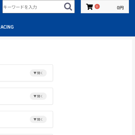
0円
0
RACING