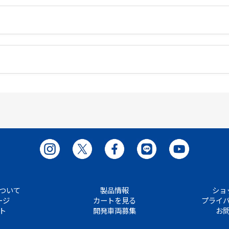
ついて
製品情報
ショ
ージ
カートを見る
プライ
ト
開発車両募集
お