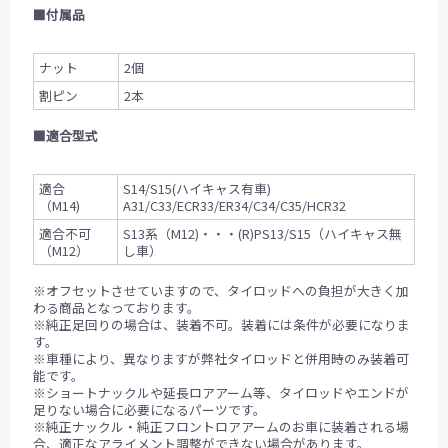
■付属品
ナット
2個
割ピン
2本
■適合型式
適合
S14/S15(ハイキャス有車)
（M14)
A31/C33/ECR33/ER34/C34/C35/HCR32
適合不可
S13系（M12)・・・(R)PS13/S15（ハイキャス無
（M12）
し車）
※オフセットさせていますので、タイロッドへの負担が大きく加
わる商品となっております。
※純正足回りの場合は、装着不可。装着には条件が必要になりま
す。
※車種により、異なりますが弊社タイロッドと併用時のみ装着可
能です。
※ショートナックルや延長ロアアーム等、タイロッドやエンドが
足りない場合に必要になるパーツです。
※純正ナックル・純正フロントロアアームのお車に装着される場
合、適正なアライメント調整ができない場合があります。