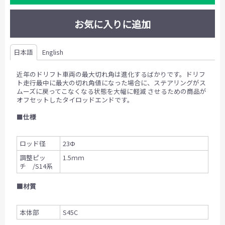
お気に入りに追加
日本語
English
近年のドリフト車両の最大切れ角は進化するばかりです。ドリフ
ト走行最中に最大の切れ角値になった場合に、ステアリングがス
ムーズに戻ってこなくなる状態を大幅に軽減 させるための商品が
オフセットしたタイロッドエンドです。
■
仕様
ロッド径
23Ф
調整ピッ
1.5ｍｍ
チ /S14系
■材質
本体部
S45C