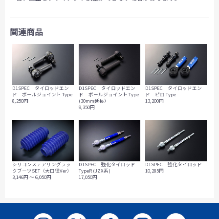
関連商品
D1SPEC タイロッドエン
D1SPEC タイロッドエン
D1SPEC タイロッドエン
ド ボールジョイント Type
ド ボールジョイント Type
ド ピロ Type
(30mm延長）
8,250円
13,200円
9,350円
シリコンステアリングラッ
D1SPEC 強化タイロッド
D1SPEC 強化タイロッド
クブーツSET（大口径Ver）
TypeR (JZX系)
10,285円
3,146円 ～ 6,050円
17,050円