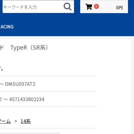
0円
0
RACING
ド TypeR（SR系）
す。
 ～ DMSU057AT2
7 ～ 4571433802234
Nアーム
14系