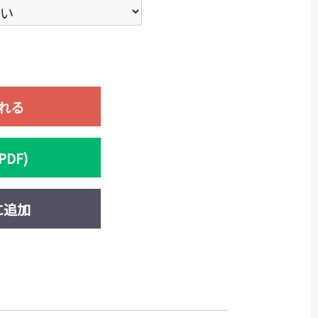
れる
DF)
に追加