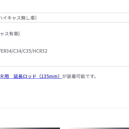
15（ハイキャス無し車）
キャス有車)
/ER34/C34/C35/HCR32
peＲ用 延長ロッド（135mm）
が装着可能です。