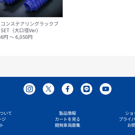
リコンステアリングラックブ
SET（大口径Ver）
46円 ～ 6,050円
ついて
製品情報
ショ
ージ
カートを見る
プライ
ト
開発車両募集
お