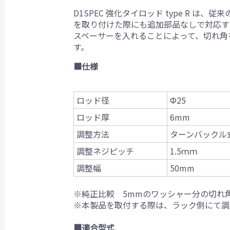
D1SPEC 強化タイロッド type R
を取り付けた際にも追加部品なしで対応す
スペーサーを入れることによって、切れ角
す。
■仕様
ロッド径
Ф25
ロッド厚
6mm
調整方法
ターンバックル
調整ネジピッチ
1.5ｍｍ
調整幅
50mm
※純正比較 5mmのワッシャー分の切れ角
※本製品を取付する際は、ラック側にて調
■
適合型式