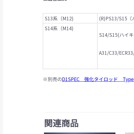
S13系（M12)
(R)PS13/S
S14系（M14)
S14/S15(ハイ
A31/C33/ECR33
※別売の
D1SPEC 強化タイロッド Ty
関連商品