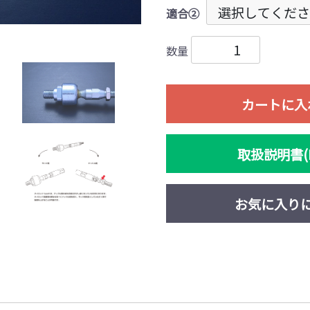
適合②
数量
カートに入
取扱説明書(P
お気に入り