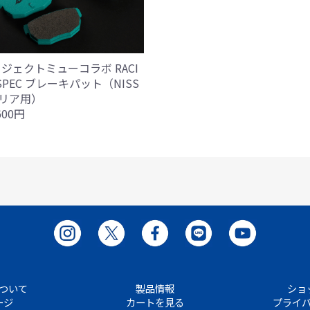
ジェクトミューコラボ RACI
SPEC ブレーキパット（NISS
/リア用）
600円
ついて
製品情報
ショ
ージ
カートを見る
プライ