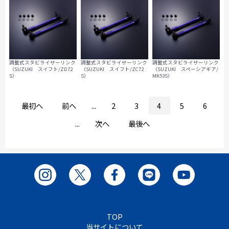
調整式スタビライザーリンク
調整式スタビライザーリンク
調整式スタビライザーリンク
（SUZUKI スイフト/ZD72
（SUZUKI スイフト/ZC72
（SUZUKI スペーシアギア/
S）
S）
MK53S）
最初へ
前へ
...
2
3
4
5
6
...
次へ
最後へ
TOP
当サイトについて