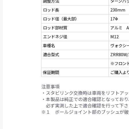
調整方法
ターンバ
ロッド長
230mm
ロッド径（最大部）
17Ф
ロッド部材質
アルミ A6
エンドネジ径
M12
車種名
ヴォクシ
適合型式
ZRR80W
※フロン
保証期間
ご購入よ
注意事項
・スタビリンク交換時は車両をリフトアッ
・本製品は純正での適合確認となっており
必ず実測した上で適合確認を行って下さ
※１ ボールジョイント部のブッシュが破