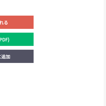
れる
DF)
に追加