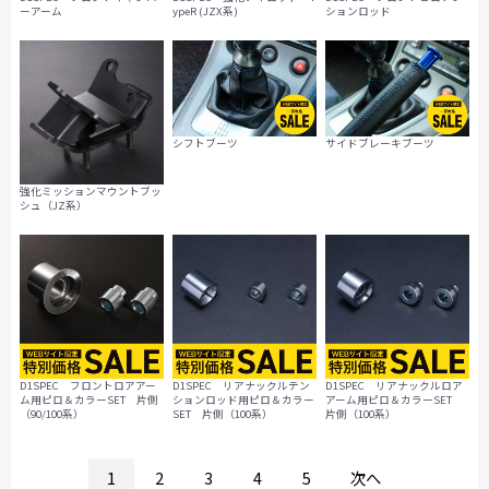
ーアーム
ypeR (JZX系)
ションロッド
シフトブーツ
サイドブレーキブーツ
強化ミッションマウントブッ
シュ（JZ系）
D1SPEC フロントロアアー
D1SPEC リアナックルテン
D1SPEC リアナックルロア
ム用ピロ＆カラーSET 片側
ションロッド用ピロ＆カラー
アーム用ピロ＆カラーSET
（90/100系）
SET 片側（100系）
片側（100系）
1
2
3
4
5
次へ