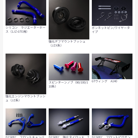
シリコン ラジエーターホー
ボンネットピン/ワイヤータ
ス（1JZ-GTE用）
イプ
強化デフマウントブッシュ
（JZX系）
GTウィング A140
スピンターンノブ（90/100/1
10系）
強化エンジンマウントブッシ
ュ（JZ系）
D1SPEC フロントキャンバ
D1SPEC 強化タイロッド T
D1SPEC フロントピロテン