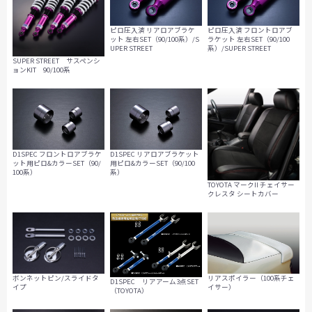
ピロ圧入済 リアロアブラケ
ピロ圧入済 フロントロアブ
ット 左右SET（90/100系）/S
ラケット 左右SET（90/100
UPER STREET
系）/SUPER STREET
SUPER STREET サスペンシ
ョンKIT 90/100系
D1SPEC フロントロアブラケ
D1SPEC リアロアブラケット
ット用ピロ&カラーSET（90/
用ピロ&カラーSET（90/100
100系）
系）
TOYOTA マークII チェイサー
クレスタ シートカバー
リアスポイラー（100系チェ
ボンネットピン/スライドタ
D1SPEC リアアーム3点SET
イサー）
イプ
（TOYOTA）