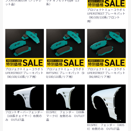
ッド オフセットtype（13
ンズKIT片側のみ（アウトレ
系）
ット品）
プロジェクトミューコラボ S
UPERSTREET ブレーキパット
（90/100/110系/フロント
用）
プロジェクトミューコラボ S
プロジェクトミューコラボ D
プロジェクトミューコラボ S
UPERSTREET ブレーキパット
RIFTSPEC ブレーキパット（9
UPERSTREET ブレーキパット
（90/100/110系/リア用）
0/100/110系/リア用）
（86/BRZ/リア用）
フロントオーバーフェンダー
D1SPEC フェンダー（100系
（100系チェイサー）右側の
マークII）左側のみ OUTLET
み OUTLET品
品
D1SPEC フェンダー（180S
X）右側のみ OUTLET品