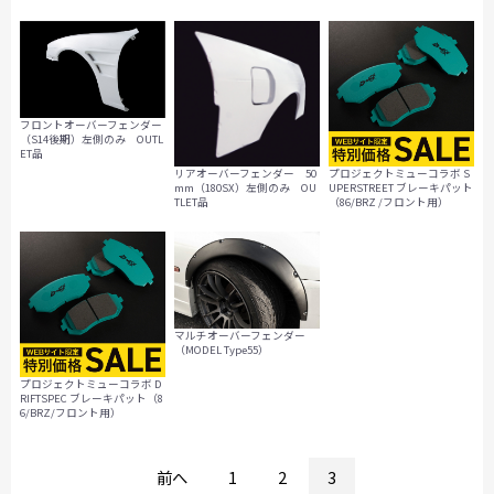
フロントオーバーフェンダー
（S14後期）左側のみ OUTL
ET品
リアオーバーフェンダー 50
プロジェクトミューコラボ S
mm（180SX）左側のみ OU
UPERSTREET ブレーキパット
TLET品
（86/BRZ /フロント用）
マルチオーバーフェンダー
（MODEL Type55）
プロジェクトミューコラボ D
RIFTSPEC ブレーキパット（8
6/BRZ/フロント用）
前へ
1
2
3