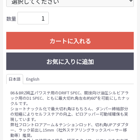
数量
カートに入れる
お気に入りに追加
日本語
English
86＆BRZ純正パワステ用のDRIFT SPEC、競技向け油圧シルビアラ
ック用のD1 SPEC、ともに最大切れ角左右約60°を可能にしたナッ
クルです。
ショートナックル化で最大切れ角はもちろん、ダンパー締結部分
の短縮によりセルフステアの向上、ピロアッパー可動域確保も実
現しています。
弊社フロントロアアーム＆テンションロッド、切れ角UPアダプタ
ー、ラック前出し15mm（社外ステアリングラックスペーサー移
動等）推奨。