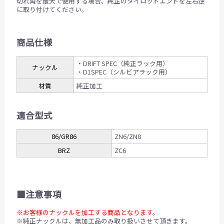
切れ角を最大で使用する場合、純正のタイロッドエンドを左右逆
に取り付けてください。
商品仕様
・DRIFT SPEC（純正ラック用）
ナックル
・D1SPEC（シルビアラック用）
材質
純正加工
適合型式
86/GR86
ZN6/ZN8
BRZ
ZC6
■注意事項
※お客様のナックルを加工する商品となります。
※純正ナックルは、無加工品のみ取り扱いさせて頂きます。