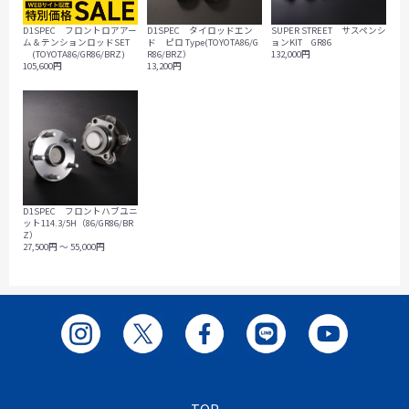
D1SPEC フロントロアアー
D1SPEC タイロッドエン
SUPER STREET サスペンシ
ム＆テンションロッドSET
ド ピロ Type(TOYOTA86/G
ョンKIT GR86
(TOYOTA86/GR86/BRZ)
R86/BRZ）
132,000円
105,600円
13,200円
D1SPEC フロントハブユニ
ット114.3/5H（86/GR86/BR
Z）
27,500円 ～ 55,000円
TOP