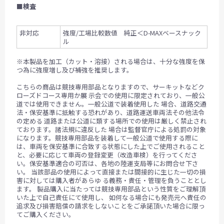
■
検査
非対応
強度/工場比較数値 純正＜D-MAXベースナック
ル
※本製品を加工（カット・溶接）される場合は、十分な強度を保
つ為に強度増し及び補強を推奨します。
こちらの商品は競技専用部品となりますので、サーキットなどク
ローズドコース専用か展 示会での使用に限定されており、一般公
道では使用できません。一般公道で装着使用した 場合、道路交通
法・保安基準に抵触する恐れがあり、道路運送車両法その他法令
の定める 道路または公道に類する場所での使用は厳しく禁止され
ております。諸法規に違反した 場合は監督官庁による処罰の対象
になります。競技専用部品を装着して一般公道で使用する際に
は、車両を保安基準に合致する状態にした上でご使用されること
と、必要に応じて車両の登録変更（改造車検）を行ってくださ
い。保安基準適合の可否は、各地の陸運支局等にお問合せ下さ
い。 当該部品の使用によって直接または間接的に生じた一切の損
害に対しては購入者があらゆ る義務・責任・管理を負うこととし
ます。 製品購入に当たっては競技専用部品という性質をご理解頂
いた上で自己責任にて使用し、 如何なる場合にも発売元へ責任の
追求及び損害賠償の請求をしないことをご承諾頂いた場合に限っ
てご購入ください。