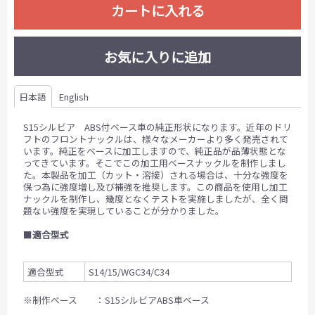
カートに入れる
お気に入りに追加
日本語
English
S15シルビア ABS付ベース車の純正形状になります。近年のドリ
フトのフロントナックルは、様々なメーカーより多く発売されて
います。純正をベースに加工しますので、純正品が品薄状態とな
ってきています。そこでこの加工用ベースナックルを制作しまし
た。本製品を加工（カット・溶接）される場合は、十分な強度を
保つ為に強度増し及び補強を推奨します。この商品を使用し加工
ナックルを制作し、幾度となくテストを実施しましたが、全く問
題ない強度を実現していることが分かりました。
■
適合型式
適合型式
S14/15/WGC34/C34
※制作ベース ：S15シルビアABS車ベース