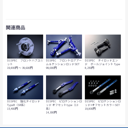
関連商品
D1SPEC フロントロアアー
D1SPEC フロントハブユニ
D1SPEC タイロッドエン
ム＆テンションロッドSET
ット
ド ボールジョイント Type
99,000円
19,800円 ～ 39,600円
8,250円
D1SPEC ピロテンションロ
D1SPEC 強化タイロッド
D1SPEC ピロテンションロ
ッド オフセットtype（13
TypeR（SR系）
ッド+オフセットカラーSET
系）
15,400円
19,800円
14,300円