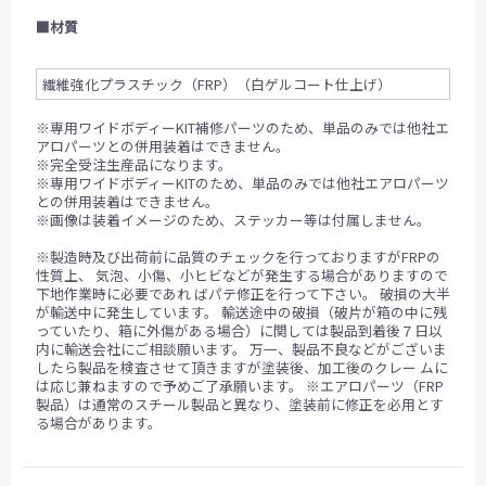
■材質
繊維強化プラスチック（FRP）（白ゲルコート仕上げ）
※専用ワイドボディーKIT補修パーツのため、単品のみでは他社エ
アロパーツとの併用装着はできません。
※完全受注生産品になります。
※専用ワイドボディーKITのため、単品のみでは他社エアロパーツ
との併用装着はできません。
※画像は装着イメージのため、ステッカー等は付属しません。
※製造時及び出荷前に品質のチェックを行っておりますがFRPの
性質上、 気泡、小傷、小ヒビなどが発生する場合がありますので
下地作業時に必要であれ ばパテ修正を行って下さい。 破損の大半
が輸送中に発生しています。 輸送途中の破損（破片が箱の中に残
っていたり、箱に外傷がある場合）に関しては製品到着後７日以
内に輸送会社にご相談願います。 万一、製品不良などがございま
したら製品を検査させて頂きますが塗装後、加工後のクレー ムに
は応じ兼ねますので予めご了承願います。 ※エアロパーツ（FRP
製品）は通常のスチール製品と異なり、塗装前に修正を必用とす
る場合があります。