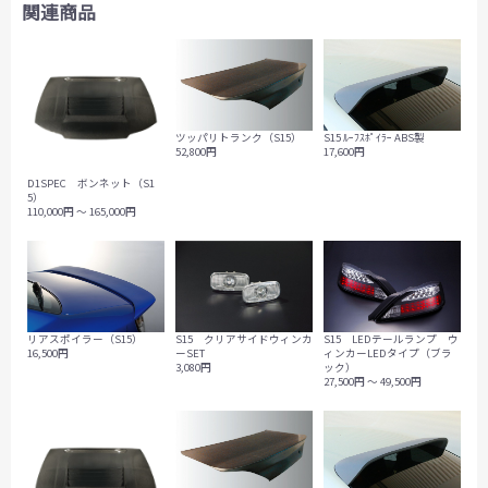
関連商品
ツッパリトランク（S15）
S15 ﾙｰﾌｽﾎﾟｲﾗｰ ABS製
52,800円
17,600円
D1SPEC ボンネット（S1
5）
110,000円 ～ 165,000円
S15 クリアサイドウィンカ
S15 LEDテールランプ ウ
リアスポイラー（S15）
ーSET
ィンカーLEDタイプ（ブラ
16,500円
3,080円
ック）
27,500円 ～ 49,500円