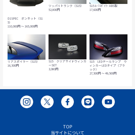
ツッパリトランク（S15）
S15 ﾙｰﾌｽﾎﾟｲﾗｰ ABS製
52,800円
17,600円
D1SPEC ボンネット（S1
5）
110,000円 ～ 165,000円
S15 クリアサイドウィンカ
S15 LEDテールランプ ウ
リアスポイラー（S15）
ーSET
ィンカーLEDタイプ（ブラ
16,500円
3,080円
ック）
27,500円 ～ 49,500円
TOP
当サイトについて