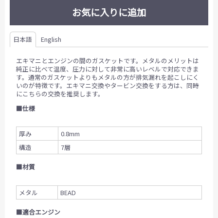
お気に入りに追加
日本語
English
エキマニとエンジンの間のガスケットです。メタルのメリットは
純正に比べて温度、圧力に対して非常に高いレベルで対応できま
す。通常のガスケットよりもメタルの方が排気漏れを起こしにく
いのが特徴です。エキマニ交換やタービン交換をする方は、同時
にこちらの交換を推奨します。
■仕様
厚み
0.8mm
構造
7層
■材質
メタル
BEAD
■適合エンジン