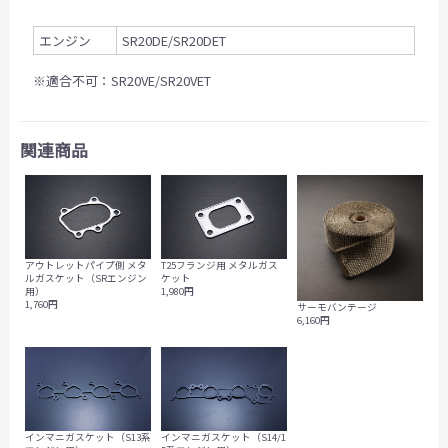
エンジン
SR20DE/SR20DET
※適合不可：SR20VE/SR20VET
関連商品
アウトレットパイプ側 メタ
T25フランジ用 メタルガス
ルガスケット（SRエンジン
ケット
用）
1,980円
1,760円
サーモバンテージ
6,160円
インマニガスケット（S13系
インマニガスケット（S14/1