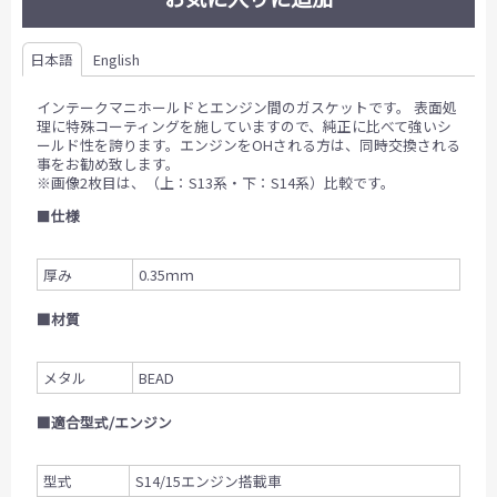
日本語
English
インテークマニホールドとエンジン間のガスケットです。 表面処
理に特殊コーティングを施していますので、純正に比べて強いシ
ールド性を誇ります。エンジンをOHされる方は、同時交換される
事をお勧め致します。
※画像2枚目は、（上：S13系・下：S14系）比較です。
■
仕様
厚み
0.35ｍｍ
■材質
メタル
BEAD
■
適合型式/エンジン
型式
S14/15エンジン搭載車