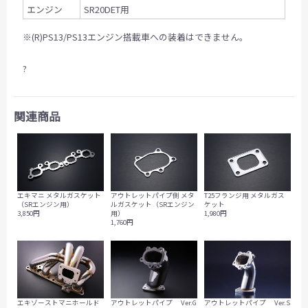
エンジン
SR20DET用
※(R)PS13/PS13エンジン搭載車への装着はできません。
?
関連商品
エキマニ メタルガスケット
アウトレットパイプ側 メタ
T25フランジ用 メタルガス
（SRエンジン用）
ルガスケット（SRエンジン
ケット
3,850円
用）
1,980円
1,760円
エキゾーストマニホールド
アウトレットパイプ Ver.G
アウトレットパイプ Ver.S