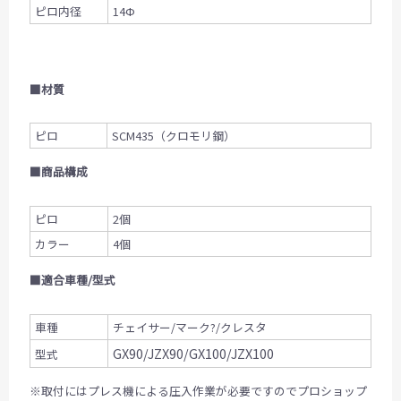
ピロ内径
14Ф
■材質
ピロ
SCM435（クロモリ鋼）
■商品構成
ピロ
2個
カラー
4個
■適合車種/型式
車種
チェイサー/マーク?/クレスタ
GX90/JZX90/GX100/JZX100
型式
※取付にはプレス機による圧入作業が必要ですのでプロショップ