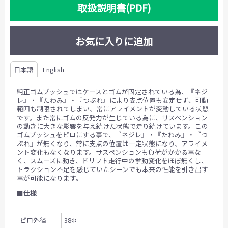
取扱説明書(PDF)
お気に入りに追加
日本語
English
純正ゴムブッシュではケースとゴムが固定されている為、『ネジ
レ』・『たわみ』・『つぶれ』により支点位置も安定せず、可動
範囲も制限されてしまい、常にアライメントが変動している状態
です。また常にゴムの反発力が生じている為に、サスペンション
の動きに大きな影響を与え続けた状態で走り続けています。この
ゴムブッシュをピロにする事で、『ネジレ』・『たわみ』・『つ
ぶれ』が無くなり、常に支点の位置は一定状態になり、アライメ
ント変化もなくなります。サスペンションも負荷がかかる事な
く、スムーズに動き、ドリフト走行中の挙動変化をほぼ無くし、
トラクション不足を感じていたシーンでも本来の性能を引き出す
事が可能になります。
■
仕様
ピロ外径
38Ф