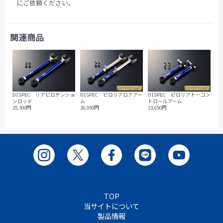
にご依頼ください。
関連商品
D1SPEC リアピロテンショ
D1SPEC ピロリアロアアー
D1SPEC ピロリアトーコン
ンロッド
ム
トロールアーム
25,300円
26,950円
23,650円
TOP
当サイトについて
製品情報