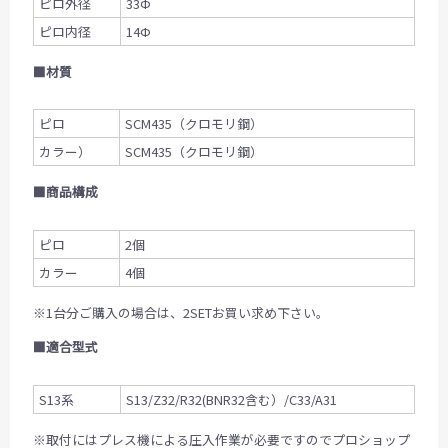
ピロ外径
33Ф
ピロ内径
14Ф
■材質
ピロ
SCM435（クロモリ鋼）
カラー）
SCM435（クロモリ鋼）
■商品構成
ピロ
2個
カラー
4個
※1台分ご購入の場合は、2SETお買い求め下さい。
■適合型式
S13系
S13/Z32/R32(BNR32含む）/C33/A31
※取付にはプレス機による圧入作業が必要ですのでプロショップ