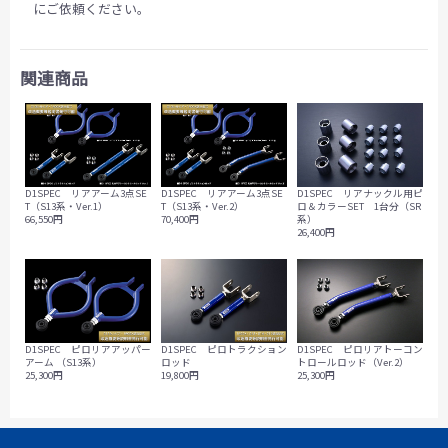
にご依頼ください。
関連商品
D1SPEC リアナックル用ピ
D1SPEC リアアーム3点SE
D1SPEC リアアーム3点SE
ロ＆カラーSET 1台分（SR
T（S13系・Ver.1）
T（S13系・Ver.2）
系）
66,550円
70,400円
26,400円
D1SPEC ピロリアアッパー
D1SPEC ピロトラクション
D1SPEC ピロリアトーコン
アーム （S13系）
ロッド
トロールロッド（Ver.2）
25,300円
19,800円
25,300円