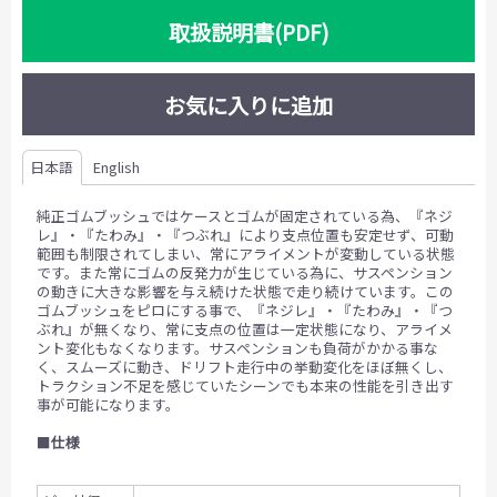
取扱説明書(PDF)
お気に入りに追加
日本語
English
純正ゴムブッシュではケースとゴムが固定されている為、『ネジ
レ』・『たわみ』・『つぶれ』により支点位置も安定せず、可動
範囲も制限されてしまい、常にアライメントが変動している状態
です。また常にゴムの反発力が生じている為に、サスペンション
の動きに大きな影響を与え続けた状態で走り続けています。この
ゴムブッシュをピロにする事で、『ネジレ』・『たわみ』・『つ
ぶれ』が無くなり、常に支点の位置は一定状態になり、アライメ
ント変化もなくなります。サスペンションも負荷がかかる事な
く、スムーズに動き、ドリフト走行中の挙動変化をほぼ無くし、
トラクション不足を感じていたシーンでも本来の性能を引き出す
事が可能になります。
■
仕様