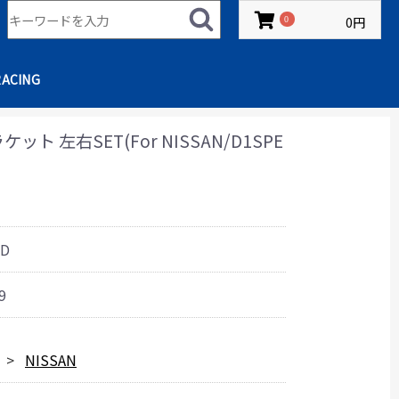
0円
0
RACING
 左右SET(For NISSAN/D1SPE
FD
9
NISSAN