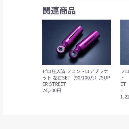
関連商品
フ
ピロ圧入済 フロントロアブラケ
ト
ット 左右SET（90/100系）/SUP
ET（
ER STREET
T
24,200円
1,2