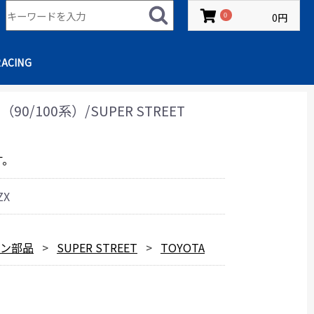
0円
0
RACING
/100系）/SUPER STREET
す。
ZX
ョン部品
SUPER STREET
TOYOTA