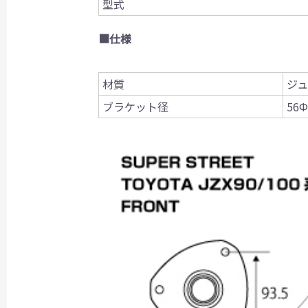
型式
■仕様
材質
ジ
ブラケット径
56Ф