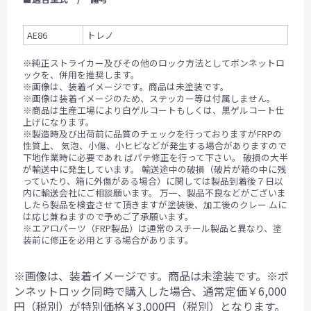
AE86
トレノ
※純正ストライカー及びその他のロック方法としてボンネットロ
ックを、併用を推奨します。
※画像は、装着イメージです。商品は未塗装です。
※画像は装着イメージのため、ステッカー等は付属しません。
※商品は生産工場により白ゲルコートもしくは、黒ゲルコート仕
上げになります。
※製造時及び出荷前に品質のチェックを行っておりますがFRPの
性質上、 気泡、小傷、小ヒビなどが発生する場合がありますので
下地作業時に必要であれ ばパテ修正を行って下さい。 破損の大半
が輸送中に発生しています。 輸送途中の破損（破片が箱の中に残
っていたり、箱に外傷がある場合）に関しては製品到着後７日以
内に輸送会社にご相談願います。 万一、製品不良などがございま
したら製品を検査させて頂きますが塗装後、加工後のクレー ムに
は応じ兼ねますので予めご了承願います。
※エアロパーツ（FRP製品）は通常のスチール製品と異なり、塗
装前に修正を必用とする場合があります。
※画像は、装着イメージです。商品は未塗装です。※ボ
ンネットロック同時で購入した場合、通常定価￥6,000
円（税別）が特別価格￥3,000円（税別）となります。