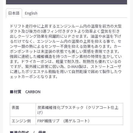
日本語
English
ドリフト走行中に上昇するエンジンルーム内の温度を前方の大型
ダクト及び後方の3連フィン付きダクトより効率よく空気を引き
出しクーリング効果を飛躍的にＵＰさせます。油温や水温を下げ
るだけでなく、エンジンルーム内の温度の上昇を抑える事で、セ
ンサー類の熱によるセンサー不良を抑える効果もあります。カー
ボンボンネットは未塗装の状態でも美しい質感を表現できます。
強固に連続した繊維構造を持つカーボン素材の特徴を生かしてい
ます。ドライカーボンは、軽量で耐久性、耐熱性も優れているの
ですが、紫外線に非常に弱い為、D-MAX製は、ストリートユーザ
に適したポリエステル樹脂を用いて自然乾燥で固めて製作したウ
ェットカーボンとなります。
■
材質 CARBON
表面
炭素繊維強化プラスチック（クリアコート仕上
げ）
エンジン側
FRP補強リブ (黒ゲルコート）
■
適合型式 / 備考