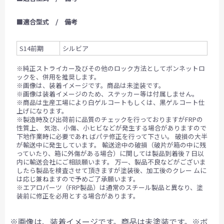
■適合型式 / 備考
S14前期
シルビア
※純正ストライカー及びその他のロック方法としてボンネットロ
ックを、併用を推奨します。
※画像は、装着イメージです。商品は未塗装です。
※画像は装着イメージのため、ステッカー等は付属しません。
※商品は生産工場により白ゲルコートもしくは、黒ゲルコート仕
上げになります。
※製造時及び出荷前に品質のチェックを行っておりますがFRPの
性質上、 気泡、小傷、小ヒビなどが発生する場合がありますので
下地作業時に必要であれ ばパテ修正を行って下さい。 破損の大半
が輸送中に発生しています。 輸送途中の破損（破片が箱の中に残
っていたり、箱に外傷がある場合）に関しては製品到着後７日以
内に輸送会社にご相談願います。 万一、製品不良などがございま
したら製品を検査させて頂きますが塗装後、加工後のクレー ムに
は応じ兼ねますので予めご了承願います。
※エアロパーツ（FRP製品）は通常のスチール製品と異なり、塗
装前に修正を必用とする場合があります。
※画像は、装着イメージです。商品は未塗装です。※ボ