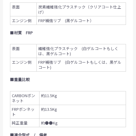
表面
炭素繊維強化プラスチック（クリアコート仕上
げ）
エンジン側
FRP補強リブ (黒ゲルコート）
■
材質 FRP
表面
繊維強化プラスチック (白ゲルコートもしく
は、黒ゲルコート)
エンジン側
FRP補強リブ (白ゲルコートもしくは、黒ゲル
コート)
■重量比較
CARBONボン
約11.5Kg
ネット
FRPボンネッ
約13.5Kg
ト
純正重量
約●●Kg
■適合型式 / 備考