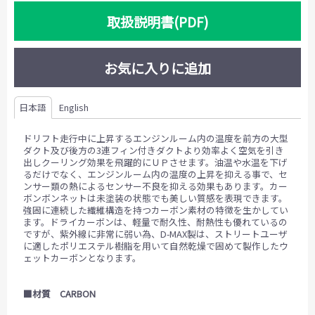
取扱説明書(PDF)
お気に入りに追加
日本語
English
ドリフト走行中に上昇するエンジンルーム内の温度を前方の大型
ダクト及び後方の3連フィン付きダクトより効率よく空気を引き
出しクーリング効果を飛躍的にＵＰさせます。油温や水温を下げ
るだけでなく、エンジンルーム内の温度の上昇を抑える事で、セ
ンサー類の熱によるセンサー不良を抑える効果もあります。カー
ボンボンネットは未塗装の状態でも美しい質感を表現できます。
強固に連続した繊維構造を持つカーボン素材の特徴を生かしてい
ます。ドライカーボンは、軽量で耐久性、耐熱性も優れているの
ですが、紫外線に非常に弱い為、D-MAX製は、ストリートユーザ
に適したポリエステル樹脂を用いて自然乾燥で固めて製作したウ
ェットカーボンとなります。
■材質 CARBON