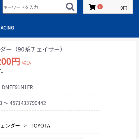
0円
0
RACING
ダー（90系チェイサー）
200円
税込
す。
 DMFF91N1FR
8 ～ 4571433799442
フェンダー
TOYOTA