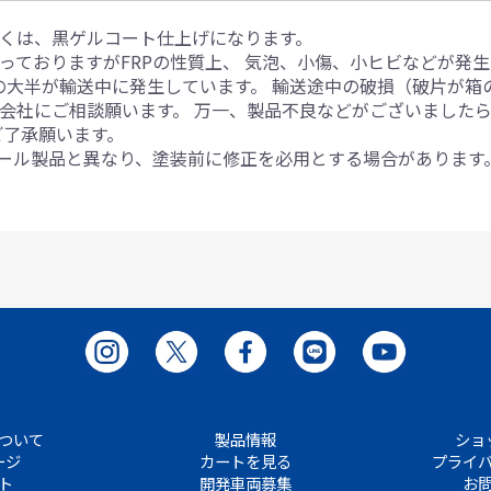
くは、黒ゲルコート仕上げになります。
っておりますがFRPの性質上、 気泡、小傷、小ヒビなどが発
損の大半が輸送中に発生しています。 輸送途中の破損（破片が
会社にご相談願います。 万一、製品不良などがございました
ご了承願います。
チール製品と異なり、塗装前に修正を必用とする場合があります
ついて
製品情報
ショ
ージ
カートを見る
プライ
ト
開発車両募集
お