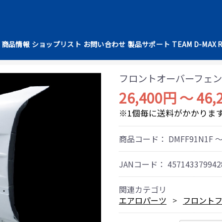
商品情報
ショップリスト
お問い合わせ
製品サポート
TEAM D-MAX 
フロントオーバーフェン
26,400円 ～ 46,
※1個毎に送料がかかりま
商品コード：
DMFF91N1F ～
JANコード：
457143379942
関連カテゴリ
エアロパーツ
フロント