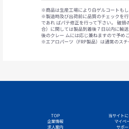
※商品は生産工場により白ゲルコートもし
※製造時及び出荷前に品質のチェックを行
であれ ばパテ修正を行って下さい。 破
合）に関しては製品到着後７日以内に輸送
後のクレー ムには応じ兼ねますので予め
※エアロパーツ（FRP製品）は通常のス
TOP
当サイトに
企業情報
マイペ
求人案内
サポー