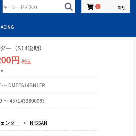
0円
0
RACING
ダー（S14後期）
200円
税込
す。
F ～ DMFFS14BN1FR
9 ～ 4571433800063
フェンダー
NISSAN