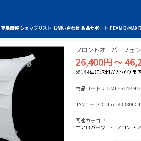
商品情報
ショップリスト
お問い合わせ
製品サポート
TEAM D-MAX 
フロントオーバーフェン
26,400円 ～ 46,
※1個毎に送料がかかりま
商品コード：
DMFFS14BN1
JANコード：
457143380004
関連カテゴリ
エアロパーツ
フロント