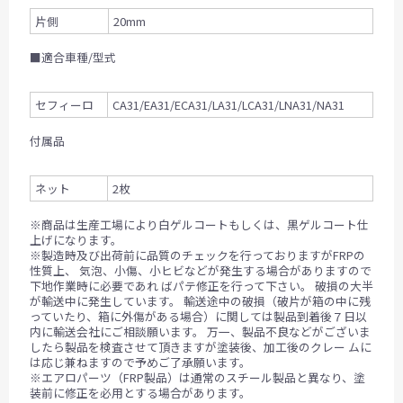
片側
20mm
■適合車種/型式
セフィーロ
CA31/EA31/ECA31/LA31/LCA31/LNA31/NA31
付属品
ネット
2枚
※商品は生産工場により白ゲルコートもしくは、黒ゲルコート仕
上げになります。
※製造時及び出荷前に品質のチェックを行っておりますがFRPの
性質上、 気泡、小傷、小ヒビなどが発生する場合がありますので
下地作業時に必要であれ ばパテ修正を行って下さい。 破損の大半
が輸送中に発生しています。 輸送途中の破損（破片が箱の中に残
っていたり、箱に外傷がある場合）に関しては製品到着後７日以
内に輸送会社にご相談願います。 万一、製品不良などがございま
したら製品を検査させて頂きますが塗装後、加工後のクレー ムに
は応じ兼ねますので予めご了承願います。
※エアロパーツ（FRP製品）は通常のスチール製品と異なり、塗
装前に修正を必用とする場合があります。