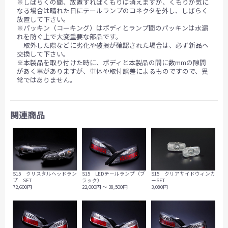
※しばらくの間、放置すればくもりは消えますが、くもりが気に
なる場合は晴れた日にテールランプのコネクタを外し、しばらく
放置して下さい。
※パッキン（コーキング）はボディとランプ間のパッキンは水漏
れを防ぐ上で大変重要な部品です。
取外した際などに劣化や破損が確認された場合は、必ず新品へ
交換して下さい。
※本製品を取り付けた時に、ボディと本製品の間に数mmの隙間
があく事がありますが、車体や取付誤差によるものですので、異
常ではありません。
関連商品
S15 クリアサイドウィンカ
S15 クリスタルヘッドラン
S15 LEDテールランプ（ブ
ーSET
プ SET
ラック）
3,080円
72,600円
22,000円 ～ 38,500円