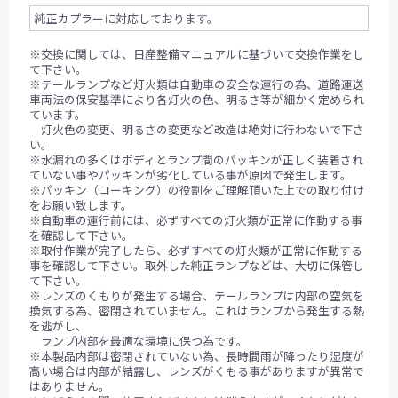
純正カプラーに対応しております。
※交換に関しては、日産整備マニュアルに基づいて交換作業をし
て下さい。
※テールランプなど灯火類は自動車の安全な運行の為、道路運送
車両法の保安基準により各灯火の色、明るさ等が細かく定められ
ています。
灯火色の変更、明るさの変更など改造は絶対に行わないで下さ
い。
※水漏れの多くはボディとランプ間のパッキンが正しく装着され
ていない事やパッキンが劣化している事が原因で発生します。
※パッキン（コーキング）の役割をご理解頂いた上での取り付け
をお願い致します。
※自動車の運行前には、必ずすべての灯火類が正常に作動する事
を確認して下さい。
※取付作業が完了したら、必ずすべての灯火類が正常に作動する
事を確認して下さい。取外した純正ランプなどは、大切に保管し
て下さい。
※レンズのくもりが発生する場合、テールランプは内部の空気を
換気する為、密閉されていません。これはランプから発生する熱
を逃がし、
ランプ内部を最適な環境に保つ為です。
※本製品内部は密閉されていない為、長時間雨が降ったり湿度が
高い場合は内部が結露し、レンズがくもる事がありますが異常で
はありません。