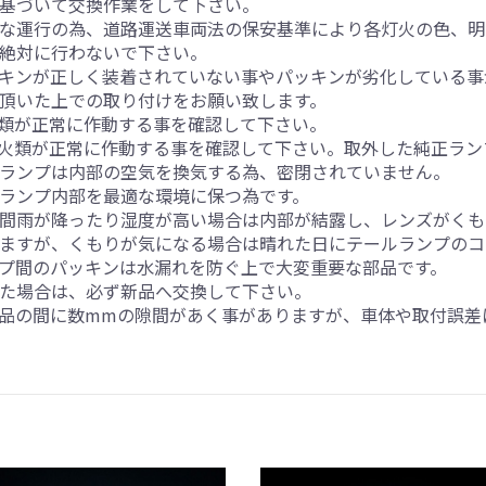
基づいて交換作業をして下さい。
な運行の為、道路運送車両法の保安基準により各灯火の色、明
絶対に行わないで下さい。
キンが正しく装着されていない事やパッキンが劣化している事
頂いた上での取り付けをお願い致します。
類が正常に作動する事を確認して下さい。
火類が正常に作動する事を確認して下さい。取外した純正ラン
ランプは内部の空気を換気する為、密閉されていません。
ランプ内部を最適な環境に保つ為です。
間雨が降ったり湿度が高い場合は内部が結露し、レンズがくも
ますが、くもりが気になる場合は晴れた日にテールランプのコ
プ間のパッキンは水漏れを防ぐ上で大変重要な部品です。
た場合は、必ず新品へ交換して下さい。
品の間に数mmの隙間があく事がありますが、車体や取付誤差