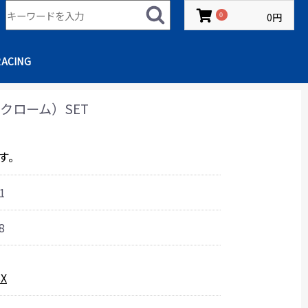
0円
0
RACING
（クローム）SET
す。
1
8
SX