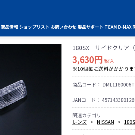
商品情報
ショップリスト
お問い合わせ
製品サポート
TEAM D-MAX 
180SX サイドクリア
3,630円
税込
※10個毎に送料がかかりま
商品コード：
DML1180006T
JANコード：
457143380126
関連カテゴリ
レンズ
NISSAN
180