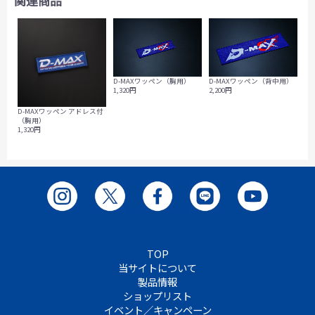
関連商品
D-MAXワッペン（胸用）
D-MAXワッペン（背中用）
1,320円
2,200円
D-MAXワッペン アドレス付
（胸用）
1,320円
TOP
当サイトについて
製品情報
ショップリスト
イベント／キャンペーン