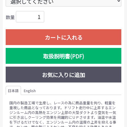
数量
カートに入れる
取扱説明書(PDF)
お気に入りに追加
日本語
English
国内の製造工場で生産し、レースの為に商品重量を拘り、軽量を
重視した商品となっております。ドリフト走行中に上昇するエン
ジンルーム内の高熱をエンジン上部の大型ダクトより空気を一気
に引き出しクーリング効果を飛躍的にＵＰさせます。油温や水温
を下げるだけでなく、エンジンルーム内の温度の上昇を抑える事
で、センサー類の熱によるセンサー不良を抑える効果もありま