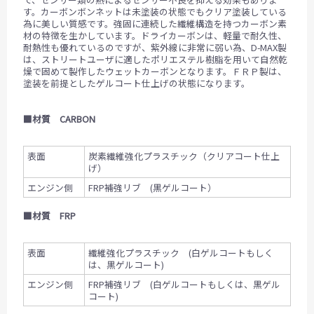
す。カーボンボンネットは未塗装の状態でもクリア塗装している
為に美しい質感です。強固に連続した繊維構造を持つカーボン素
材の特徴を生かしています。ドライカーボンは、軽量で耐久性、
耐熱性も優れているのですが、紫外線に非常に弱い為、D-MAX製
は、ストリートユーザに適したポリエステル樹脂を用いて自然乾
燥で固めて製作したウェットカーボンとなります。ＦＲＰ製は、
塗装を前提としたゲルコート仕上げの状態になります。
■材質 CARBON
表面
炭素繊維強化プラスチック（クリアコート仕上
げ）
エンジン側
FRP補強リブ (黒ゲルコート）
■材質 FRP
表面
繊維強化プラスチック (白ゲルコートもしく
は、黒ゲルコート)
エンジン側
FRP補強リブ (白ゲルコートもしくは、黒ゲル
コート)