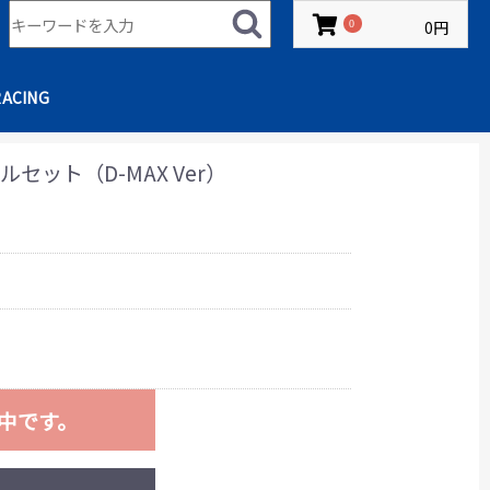
0円
0
RACING
ット（D-MAX Ver）
M
中です。