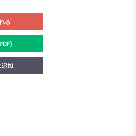
れる
DF)
に追加