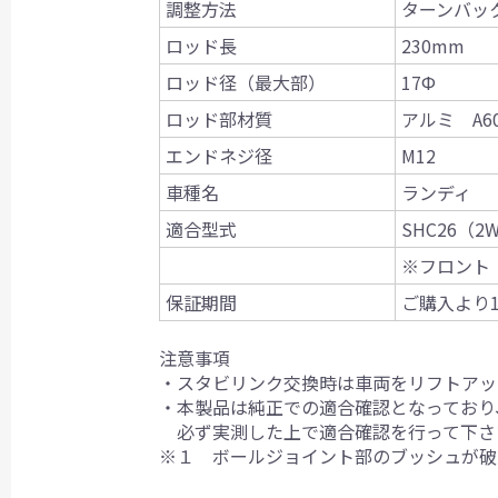
調整方法
ターンバッ
ロッド長
230mm
ロッド径（最大部）
17Ф
ロッド部材質
アルミ A60
エンドネジ径
M12
車種名
ランディ
適合型式
SHC26（2
※フロント
保証期間
ご購入より
注意事項
・スタビリンク交換時は車両をリフトアッ
・本製品は純正での適合確認となっており
必ず実測した上で適合確認を行って下さ
※１ ボールジョイント部のブッシュが破