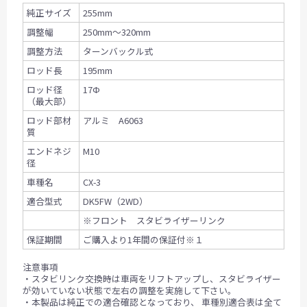
純正サイズ
255mm
調整幅
250mm〜320mm
調整方法
ターンバックル式
ロッド長
195mm
ロッド径
17Ф
（最大部）
ロッド部材
アルミ A6063
質
エンドネジ
M10
径
車種名
CX-3
適合型式
DK5FW（2WD）
※フロント スタビライザーリンク
保証期間
ご購入より1年間の保証付※１
注意事項
・スタビリンク交換時は車両をリフトアップし、スタビライザー
が効いていない状態で左右の調整を実施して下さい。
・本製品は純正での適合確認となっており、 車種別適合表は全て