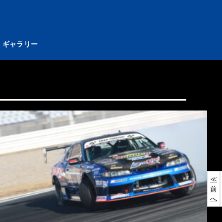
ト
ギャラリー
投
過
新
去
し
稿
の
い
投
投
ナ
稿
稿
ビ
≪
ゲ
前
へ
ー
シ